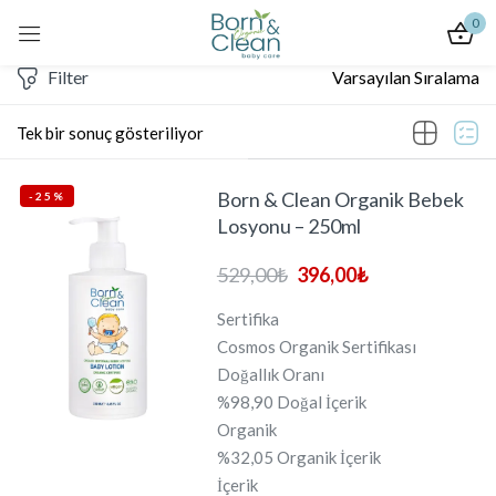
0
Giriş Yap
Filter
Varsayılan Sıralama
Tek bir sonuç gösteriliyor
Born & Clean Organik Bebek
-25%
Beni Hatırla
Şifremi Unuttum
Losyonu – 250ml
Giriş
529,00
₺
396,00
₺
Sertifika
Hesap Oluştur
Cosmos Organik Sertifikası
Doğallık Oranı
%98,90 Doğal İçerik
Organik
%32,05 Organik İçerik
İçerik