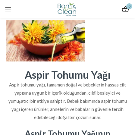
0
Giriş Yap
Beni Hatırla
Şifremi Unuttum
Aspir Tohumu Yağı
Giriş
Aspir tohumu yağı, tamamen doğal ve bebeklerin hassas cilt
yapısına uygun bir içerik olduğundan, cildi besleyici ve
Hesap Oluştur
yumuşatıcı bir etkiye sahiptir. Bebek bakımında aspir tohumu
yağı içeren ürünler, annelerin ve babaların güvenle tercih
edebileceği doğal bir çözüm sunar.
Aspir Tohumu Yağının