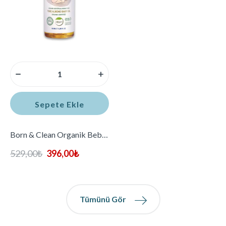
Sepete Ekle
Born & Clean Organik Bebek Yağı – 100ml
529,00
₺
396,00
₺
Tümünü Gör